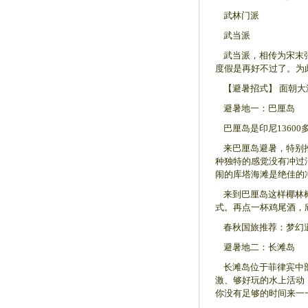
武林门派
武当派
武当派，相传为宋末张
度假是再好不过了。为
【避暑招式】 面朝大海
避暑地一：巴厘岛
巴厘岛是印尼1360
来巴厘岛避暑，特别推
种独特的感觉没有冲过
闹的库塔海滩是绝佳的
来到巴厘岛这样椰林树
式。再点一杯鸡尾酒，
春秋国旅推荐：梦幻逍遥
避暑地二：长滩岛
长滩岛位于菲律宾中部
激、够好玩的水上活动
你没有足够的时间来一