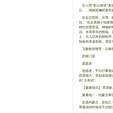
古人用“彩云南现”来
江……绚丽斑斓的多民
在去过昆明、大理、丽
拉。”自从美国小说家
鲜红的莨菪花、神秘的
泊、水美草丰的牧场、
上，马儿叮咚的脖铃声
纷纷前来凑热闹，景区
飞扬旅游推荐：云南香
武林门派
逍遥派
逍遥派，平日行事低调
胜算很大。其创派祖师
的“大杀招”。
【避暑招式】 草原纵
避暑地一：内蒙古希
走进内蒙古，还自己一
草最深的时候也不过刚