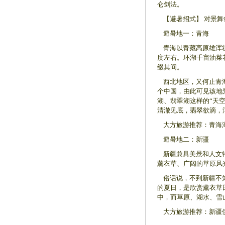
仑剑法。
【避暑招式】 对景舞
避暑地一：青海
青海以青藏高原雄浑壮
度左右。环湖千亩油菜
缀其间。
西北地区，又何止青海
个中国，由此可见该地
湖、翡翠湖这样的“天
清澈见底，翡翠欲滴，
大方旅游推荐：青海湖、
避暑地二：新疆
新疆兼具美景和人文特
薰衣草、广阔的草原风
俗话说，不到新疆不知
的夏日，是欣赏薰衣草
中，而草原、湖水、雪
大方旅游推荐：新疆伊利