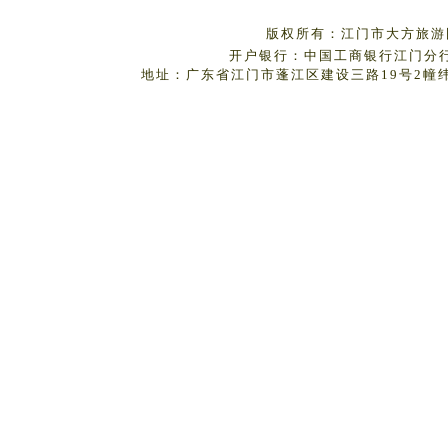
版权所有：江门市大方旅游国
开户银行：中国工商银行江门分行 户
地址：广东省江门市蓬江区建设三路19号2幢纬丰