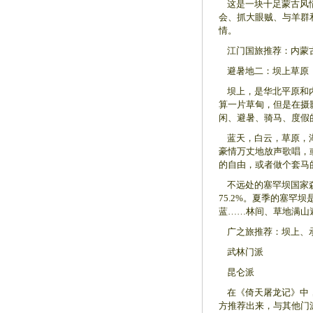
这是一块十足蒙古风情
会、抓大眼贼、与羊群
情。
江门国旅推荐：内蒙古希
避暑地二：坝上草原
坝上，是华北平原和内
算一片草甸，但是在摄
闲、避暑、骑马、度假
蓝天，白云，草原，湖
豪情万丈地放声歌唱，
的自由，或者做个套马
不远处的塞罕坝国家森
75.2%。夏季的塞
蓝……林间、草地满山
广之旅推荐：坝上、承德
武林门派
昆仑派
在《倚天屠龙记》中，
方推荐出来，与其他门