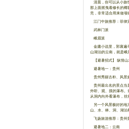
清晨，你可以从小旅馆
那上面摇曳着修长的椰
壳，非常适合用来做项
江门中旅推荐：菲律宾长
武林门派
峨眉派
金庸小说里，郭襄遍寻
山湖泊的云南，就是峨
【避暑招式】 纵情山
避暑地一：贵州
贵州秀丽古朴、风景如
贵州最出名的景点当属
外听、观、摸的瀑布。
从洞内向外看瀑布，丝
另一个风景极好的地方
山、水、林、洞、湖泊
飞扬旅游推荐：贵州黄果
避暑地二：云南