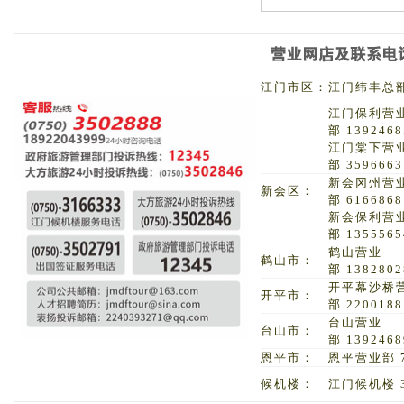
江门市区：
江门纬丰总部 
江门保利营
部 1392468
江门棠下营
部 3596663
新会冈州营
新会区：
部 6166868
新会保利营
部 1355565
鹤山营业
鹤山市：
部 1382802
开平幕沙桥
开平市：
部 2200188
台山营业
台山市：
部 1392468
恩平市：
恩平营业部 7
候机楼：
江门候机楼 3