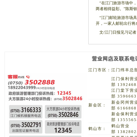
“在江门旅游市场中，
两者相得益彰。”陈斯
“江门邮轮旅游市场具
开，一家人邮轮出行将
文/江门日报见习记者 
江门市区：
江门纬丰总部 
江门保利营
部 1392468
江门棠下营
部 3596663
新会冈州营
新会区：
部 6166868
新会保利营
部 1355565
鹤山营业
鹤山市：
部 1382802