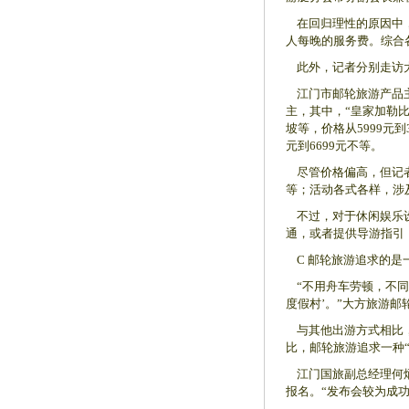
在回归理性的原因中，价
人每晚的服务费。综合
此外，记者分别走访大
江门市邮轮旅游产品主要
主，其中，“皇家加勒比
坡等，价格从5999元
元到6699元不等。
尽管价格偏高，但记者
等；活动各式各样，涉
不过，对于休闲娱乐设
通，或者提供导游指引
C 邮轮旅游追求的是一
“不用舟车劳顿，不同
度假村’。”大方旅游邮
与其他出游方式相比，
比，邮轮旅游追求一种“
江门国旅副总经理何炳
报名。“发布会较为成