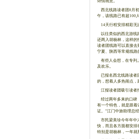
诗情画意。
西北线路读者团8月初
午，该线路已有超100
14天行程安排精彩无
以往类似的西北游线路
还两入胡杨林，这样的
读者团线路可以直接去
宁夏、陕西等常规线路
有些人会想，在专列上
及欢乐。
已报名西北线路读者团
的，想着人多热闹点，
江报读者团吸引读者
经过两年多来的口碑，
有一个特色，就是跟着
证。”江门中旅助理总
市民梁美珍今年年中才
快，而且各方面都安排
特别是胡杨林，一年就