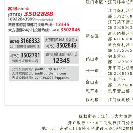
江门市区：
江门纬丰总部 
江门保利营
部 1392468
江门棠下营
部 3596663
新会冈州营
新会区：
部 6166868
新会保利营
部 1355565
鹤山营业
鹤山市：
部 1382802
开平幕沙桥
开平市：
部 2200188
台山营业
台山市：
部 1392468
恩平市：
恩平营业部 7
候机楼：
江门候机楼 3
版权所有：江门市大方旅游国
开户银行：中国工商银行江门分行 户
地址：广东省江门市蓬江区建设三路19号2幢纬丰