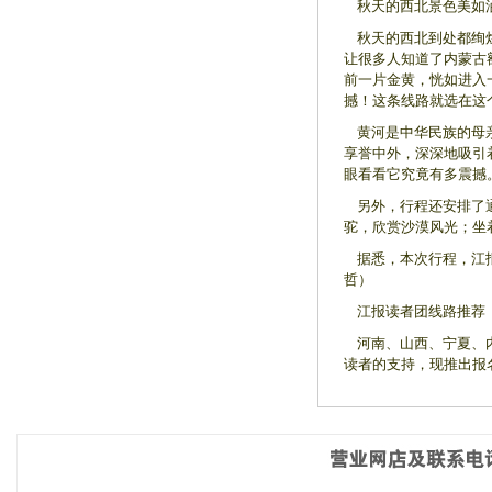
秋天的西北景色美如
秋天的西北到处都绚烂
让很多人知道了内蒙古
前一片金黄，恍如进入
撼！这条线路就选在这
黄河是中华民族的母亲
享誉中外，深深地吸引
眼看看它究竟有多震撼
另外，行程还安排了通
驼，欣赏沙漠风光；坐
据悉，本次行程，江报
哲）
江报读者团线路推荐
河南、山西、宁夏、内蒙
读者的支持，现推出报名