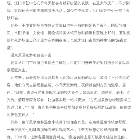
院、江门演艺中心几乎每天都会有精彩纷呈的表演。在重大节庆日，不少剧
院、影院还会推出主题式节庆活动，如今年中秋节，江门演艺中心开展了金
秋灯会。
此外，不少文博场所在特定节假日也将开放时间延长至夜间。国庆节期
间，市图书馆、文化馆、博物馆和美术馆开放时间延长至晚上10时。五彩缤
纷的夜游场馆点亮了原本寂静的夜晚，也成为江门市民精神生活的“深夜食
堂”。
温泉景区夜游项目较丰富
记者从江门市旅游行业协会了解到，目前江门开设夜游项目的景区多以温
泉景区为主。
近年来，新会古兜温泉以其多元化项目及精彩的活动，吸引了不少周边游
客，他们白天去梁启超故居、小鸟天堂游玩，夜间就会到古兜泡温泉、居
住。“目前，古兜夜游相关配套设施较为齐全，如温泉池、烧烤吧、酒吧、灯
光秀、酒店等应有尽有，让游客实现一站式夜游。”古兜温泉副总经理麦翠兰
告诉记者，“今后，古兜将利用高科技增加更多好看好玩的游玩设施，使古兜
的夜色更迷人。”
此外，位于恩平泉林温泉小镇善于抓住夜的美。在泉林温泉小镇别墅区，
一座浪漫的七彩隧道演绎着光影视觉艺术，由数万枚彩灯构成的隧道、画
廊、3D水母，让游客重回童真时光。“夜游实际上是可以带来经济价值的，