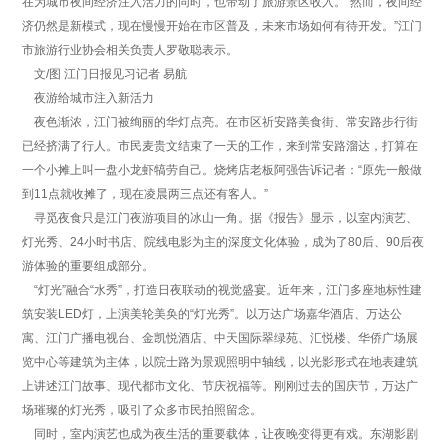
在为城市夜间经济注入活力的同时，也带动了旅游景区收入。“然而，夜间经
济仍然是新模式，现在慢慢开始在市区普及，未来市场如何有待开发。”江门
市旅游行业协会相关负责人罗敬聪表示。
文/图 江门日报见习记者 易航
夜游给城市注入新活力
夜色渐浓，江门被绚丽的华灯点亮。在市区祈安路美食街、常安路步行街
已经挤满了行人。市民麦贵文结束了一天的工作，来到常安路溜达，打算在
一个小摊上叫一盘小龙虾犒劳自己。烧烤店老板阿强告诉记者：“原先一般做
到11点就收摊了，现在凌晨两三点还有客人。”
寻觅夜食只是江门夜游项目的冰山一角。据《报告》显示，以室内演艺、
灯光秀、24小时书店、院线电影为主的深度文化体验，成为了80后、90后夜
游体验的重要组成部分。
“灯光”融合“水秀”，打造日夜联动的视觉盛宴。近年来，江门多座地标性建
筑安装LED灯，上演美轮美奂的“灯光秀”。以万达广场嘉华酒店、万达公
寓、江门广播电视台、金凯悦酒店、中天国际翠绿苑、汇悦楼、华侨广场展
览中心等建筑为主体，以院士路为景观照明中轴线，以光影形式在地表建筑
上讲述江门故事、现代都市文化、节庆祝福等。刚刚过去的国庆节，万达广
场璀璨的灯光秀，吸引了众多市民拍照留念。
同时，室内演艺也成为夜生活的重要载体，让夜晚变得更有戏。东湖影剧