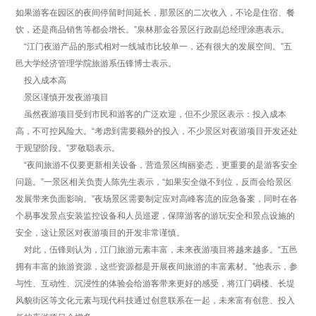
如果游客在园区的夜间停留时间延长，那景区的二次收入，不论是住宿、餐
饮，还是商品销售等都会增长。”泉林那金谷景区行政副总经理涂惠表示。
“江门夜游产品的形式相对一线城市比较单一，还有很大的发展空间。”五
邑大学经济管理学院旅游系伍锋博士表示。
投入成本高
景区谨慎开发夜游项目
虽然夜游项目受到市民和游客的广泛欢迎，但不少景区表示：投入成本
高，不可控风险大。“考虑到需要额外的投入，不少景区对夜游项目开发还处
于观望阶段。”罗敬聪表示。
“夜间旅游不仅要更新相关设备，营造景区绚丽姿态，更重要的是游客安全
问题。”一景区相关负责人陈先生表示，“如果安全做不到位，反而会给景区
发展带来负面影响。”夜场景区需要制定应对高峰客流的应急备案，同时在各
个易事发景点安装监控设备和人员巡逻，保障游客的游玩安全和景点设施的
安全，这让景区对夜游项目的开发非常谨慎。
对此，伍锋则认为，江门旅游元素丰富，未来夜游项目将越来越多。“五邑
拥有丰富的旅游资源，这些资源都是开展夜间旅游的丰富素材。”他表示，参
与性、互动性、沉浸性的体验会给游客带来更好的感受，将江门碉楼、长堤
风貌街区等文化元素与现代科技通过创意联系在一起，未来富有创意、投入